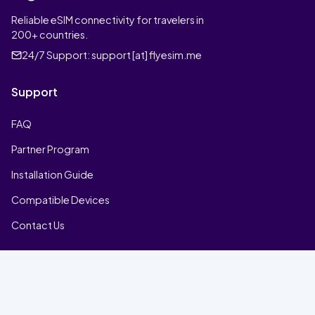
Reliable eSIM connectivity for travelers in
200+ countries.
24/7 Support:
support [at] flyesim.me
Support
FAQ
Partner Program
Installation Guide
Compatible Devices
Contact Us
Company
Home