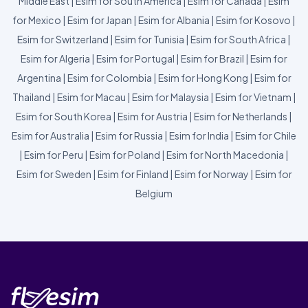
Middle East
|
Esim for South America
|
Esim for Canada
|
Esim
for Mexico
|
Esim for Japan
|
Esim for Albania
|
Esim for Kosovo
|
Esim for Switzerland
|
Esim for Tunisia
|
Esim for South Africa
|
Esim for Algeria
|
Esim for Portugal
|
Esim for Brazil
|
Esim for
Argentina
|
Esim for Colombia
|
Esim for Hong Kong
|
Esim for
Thailand
|
Esim for Macau
|
Esim for Malaysia
|
Esim for Vietnam
|
Esim for South Korea
|
Esim for Austria
|
Esim for Netherlands
|
Esim for Australia
|
Esim for Russia
|
Esim for India
|
Esim for Chile
|
Esim for Peru
|
Esim for Poland
|
Esim for North Macedonia
|
Esim for Sweden
|
Esim for Finland
|
Esim for Norway
|
Esim for
Belgium