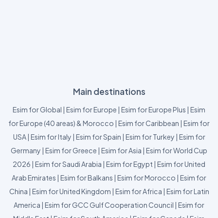
Main destinations
Esim for Global
|
Esim for Europe
|
Esim for Europe Plus
|
Esim
for Europe (40 areas) & Morocco
|
Esim for Caribbean
|
Esim for
USA
|
Esim for Italy
|
Esim for Spain
|
Esim for Turkey
|
Esim for
Germany
|
Esim for Greece
|
Esim for Asia
|
Esim for World Cup
2026
|
Esim for Saudi Arabia
|
Esim for Egypt
|
Esim for United
Arab Emirates
|
Esim for Balkans
|
Esim for Morocco
|
Esim for
China
|
Esim for United Kingdom
|
Esim for Africa
|
Esim for Latin
America
|
Esim for GCC Gulf Cooperation Council
|
Esim for