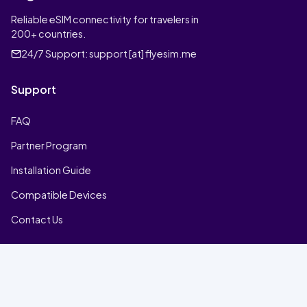
Reliable eSIM connectivity for travelers in
200+ countries.
24/7 Support:
support [at] flyesim.me
Support
FAQ
Partner Program
Installation Guide
Compatible Devices
Contact Us
Company
Home