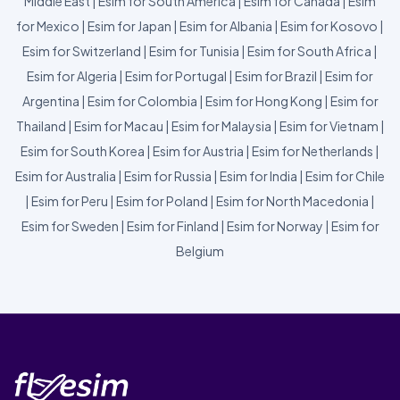
Middle East
|
Esim for South America
|
Esim for Canada
|
Esim
for Mexico
|
Esim for Japan
|
Esim for Albania
|
Esim for Kosovo
|
Esim for Switzerland
|
Esim for Tunisia
|
Esim for South Africa
|
Esim for Algeria
|
Esim for Portugal
|
Esim for Brazil
|
Esim for
Argentina
|
Esim for Colombia
|
Esim for Hong Kong
|
Esim for
Thailand
|
Esim for Macau
|
Esim for Malaysia
|
Esim for Vietnam
|
Esim for South Korea
|
Esim for Austria
|
Esim for Netherlands
|
Esim for Australia
|
Esim for Russia
|
Esim for India
|
Esim for Chile
|
Esim for Peru
|
Esim for Poland
|
Esim for North Macedonia
|
Esim for Sweden
|
Esim for Finland
|
Esim for Norway
|
Esim for
Belgium