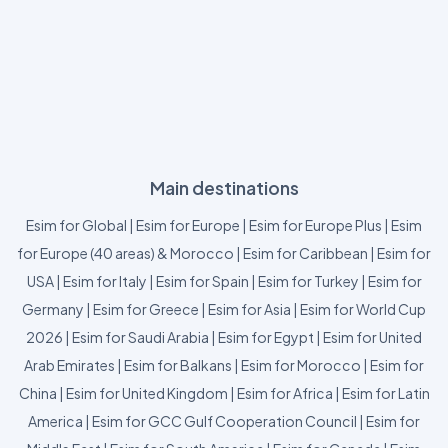
Main destinations
Esim for Global
|
Esim for Europe
|
Esim for Europe Plus
|
Esim
for Europe (40 areas) & Morocco
|
Esim for Caribbean
|
Esim for
USA
|
Esim for Italy
|
Esim for Spain
|
Esim for Turkey
|
Esim for
Germany
|
Esim for Greece
|
Esim for Asia
|
Esim for World Cup
2026
|
Esim for Saudi Arabia
|
Esim for Egypt
|
Esim for United
Arab Emirates
|
Esim for Balkans
|
Esim for Morocco
|
Esim for
China
|
Esim for United Kingdom
|
Esim for Africa
|
Esim for Latin
America
|
Esim for GCC Gulf Cooperation Council
|
Esim for