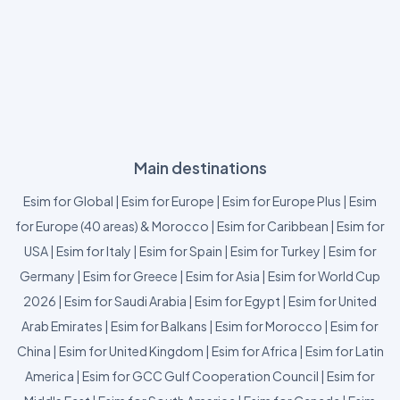
Main destinations
Esim for Global
|
Esim for Europe
|
Esim for Europe Plus
|
Esim
for Europe (40 areas) & Morocco
|
Esim for Caribbean
|
Esim for
USA
|
Esim for Italy
|
Esim for Spain
|
Esim for Turkey
|
Esim for
Germany
|
Esim for Greece
|
Esim for Asia
|
Esim for World Cup
2026
|
Esim for Saudi Arabia
|
Esim for Egypt
|
Esim for United
Arab Emirates
|
Esim for Balkans
|
Esim for Morocco
|
Esim for
China
|
Esim for United Kingdom
|
Esim for Africa
|
Esim for Latin
America
|
Esim for GCC Gulf Cooperation Council
|
Esim for