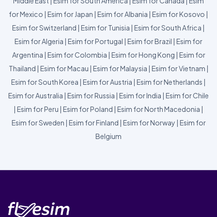
Middle East
|
Esim for South America
|
Esim for Canada
|
Esim
for Mexico
|
Esim for Japan
|
Esim for Albania
|
Esim for Kosovo
|
Esim for Switzerland
|
Esim for Tunisia
|
Esim for South Africa
|
Esim for Algeria
|
Esim for Portugal
|
Esim for Brazil
|
Esim for
Argentina
|
Esim for Colombia
|
Esim for Hong Kong
|
Esim for
Thailand
|
Esim for Macau
|
Esim for Malaysia
|
Esim for Vietnam
|
Esim for South Korea
|
Esim for Austria
|
Esim for Netherlands
|
Esim for Australia
|
Esim for Russia
|
Esim for India
|
Esim for Chile
|
Esim for Peru
|
Esim for Poland
|
Esim for North Macedonia
|
Esim for Sweden
|
Esim for Finland
|
Esim for Norway
|
Esim for
Belgium