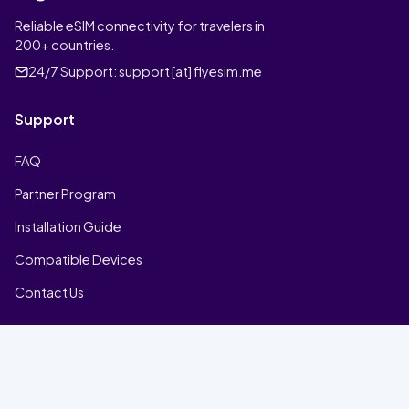
Reliable eSIM connectivity for travelers in
200+ countries.
24/7 Support:
support [at] flyesim.me
Support
FAQ
Partner Program
Installation Guide
Compatible Devices
Contact Us
Company
Home