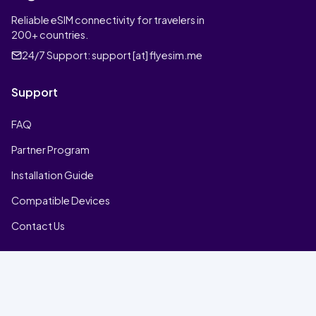
Reliable eSIM connectivity for travelers in
200+ countries.
24/7 Support:
support [at] flyesim.me
Support
FAQ
Partner Program
Installation Guide
Compatible Devices
Contact Us
Company
Home