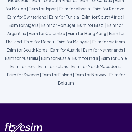
Middle East
|
Esim for South America
|
Esim for Canada
|
Esim
for Mexico
|
Esim for Japan
|
Esim for Albania
|
Esim for Kosovo
|
Esim for Switzerland
|
Esim for Tunisia
|
Esim for South Africa
|
Esim for Algeria
|
Esim for Portugal
|
Esim for Brazil
|
Esim for
Argentina
|
Esim for Colombia
|
Esim for Hong Kong
|
Esim for
Thailand
|
Esim for Macau
|
Esim for Malaysia
|
Esim for Vietnam
|
Esim for South Korea
|
Esim for Austria
|
Esim for Netherlands
|
Esim for Australia
|
Esim for Russia
|
Esim for India
|
Esim for Chile
|
Esim for Peru
|
Esim for Poland
|
Esim for North Macedonia
|
Esim for Sweden
|
Esim for Finland
|
Esim for Norway
|
Esim for
Belgium