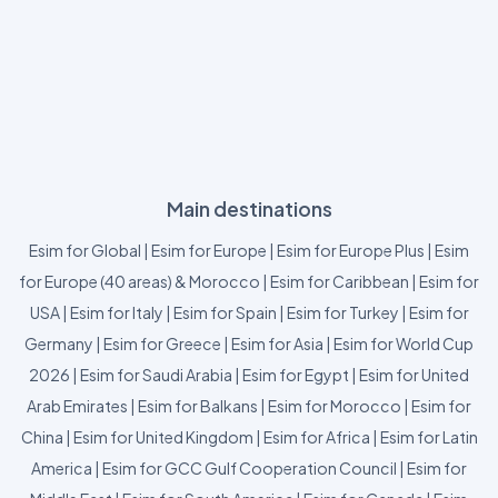
Main destinations
Esim for Global
|
Esim for Europe
|
Esim for Europe Plus
|
Esim
for Europe (40 areas) & Morocco
|
Esim for Caribbean
|
Esim for
USA
|
Esim for Italy
|
Esim for Spain
|
Esim for Turkey
|
Esim for
Germany
|
Esim for Greece
|
Esim for Asia
|
Esim for World Cup
2026
|
Esim for Saudi Arabia
|
Esim for Egypt
|
Esim for United
Arab Emirates
|
Esim for Balkans
|
Esim for Morocco
|
Esim for
China
|
Esim for United Kingdom
|
Esim for Africa
|
Esim for Latin
America
|
Esim for GCC Gulf Cooperation Council
|
Esim for