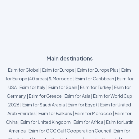
Main destinations
Esim for Global
|
Esim for Europe
|
Esim for Europe Plus
|
Esim
for Europe (40 areas) & Morocco
|
Esim for Caribbean
|
Esim for
USA
|
Esim for Italy
|
Esim for Spain
|
Esim for Turkey
|
Esim for
Germany
|
Esim for Greece
|
Esim for Asia
|
Esim for World Cup
2026
|
Esim for Saudi Arabia
|
Esim for Egypt
|
Esim for United
Arab Emirates
|
Esim for Balkans
|
Esim for Morocco
|
Esim for
China
|
Esim for United Kingdom
|
Esim for Africa
|
Esim for Latin
America
|
Esim for GCC Gulf Cooperation Council
|
Esim for