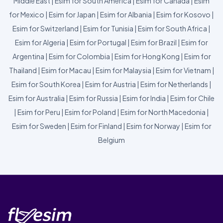
Middle East
|
Esim for South America
|
Esim for Canada
|
Esim
for Mexico
|
Esim for Japan
|
Esim for Albania
|
Esim for Kosovo
|
Esim for Switzerland
|
Esim for Tunisia
|
Esim for South Africa
|
Esim for Algeria
|
Esim for Portugal
|
Esim for Brazil
|
Esim for
Argentina
|
Esim for Colombia
|
Esim for Hong Kong
|
Esim for
Thailand
|
Esim for Macau
|
Esim for Malaysia
|
Esim for Vietnam
|
Esim for South Korea
|
Esim for Austria
|
Esim for Netherlands
|
Esim for Australia
|
Esim for Russia
|
Esim for India
|
Esim for Chile
|
Esim for Peru
|
Esim for Poland
|
Esim for North Macedonia
|
Esim for Sweden
|
Esim for Finland
|
Esim for Norway
|
Esim for
Belgium