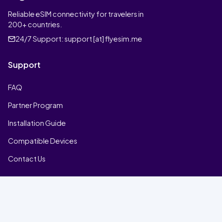
Reliable eSIM connectivity for travelers in
200+ countries.
24/7 Support:
support [at] flyesim.me
Support
FAQ
Partner Program
Installation Guide
Compatible Devices
Contact Us
Company
Home