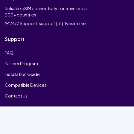
Reliable eSIM connectivity for travelers in
200+ countries.
24/7 Support:
support [at] flyesim.me
Support
FAQ
Partner Program
Installation Guide
Compatible Devices
Contact Us
Company
Home