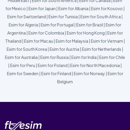
Middle East
|
Esim for South America
|
Esim for Canada
|
Esim
for Mexico
|
Esim for Japan
|
Esim for Albania
|
Esim for Kosovo
|
Esim for Switzerland
|
Esim for Tunisia
|
Esim for South Africa
|
Esim for Algeria
|
Esim for Portugal
|
Esim for Brazil
|
Esim for
Argentina
|
Esim for Colombia
|
Esim for Hong Kong
|
Esim for
Thailand
|
Esim for Macau
|
Esim for Malaysia
|
Esim for Vietnam
|
Esim for South Korea
|
Esim for Austria
|
Esim for Netherlands
|
Esim for Australia
|
Esim for Russia
|
Esim for India
|
Esim for Chile
|
Esim for Peru
|
Esim for Poland
|
Esim for North Macedonia
|
Esim for Sweden
|
Esim for Finland
|
Esim for Norway
|
Esim for
Belgium