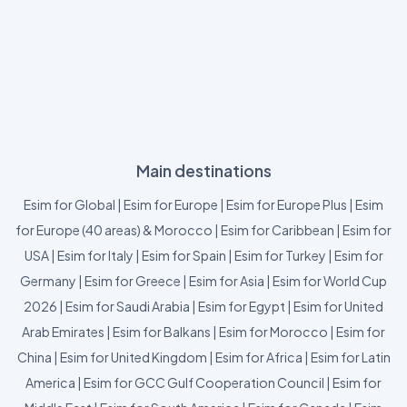
Main destinations
Esim for Global
|
Esim for Europe
|
Esim for Europe Plus
|
Esim
for Europe (40 areas) & Morocco
|
Esim for Caribbean
|
Esim for
USA
|
Esim for Italy
|
Esim for Spain
|
Esim for Turkey
|
Esim for
Germany
|
Esim for Greece
|
Esim for Asia
|
Esim for World Cup
2026
|
Esim for Saudi Arabia
|
Esim for Egypt
|
Esim for United
Arab Emirates
|
Esim for Balkans
|
Esim for Morocco
|
Esim for
China
|
Esim for United Kingdom
|
Esim for Africa
|
Esim for Latin
America
|
Esim for GCC Gulf Cooperation Council
|
Esim for