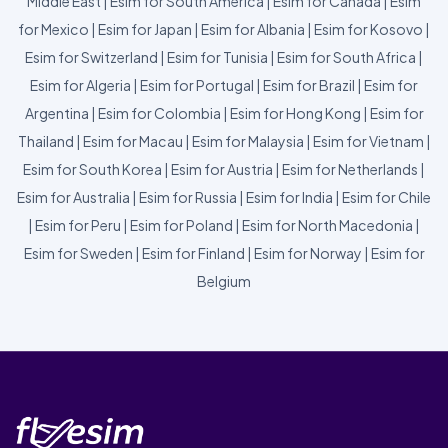
Middle East
|
Esim for South America
|
Esim for Canada
|
Esim
for Mexico
|
Esim for Japan
|
Esim for Albania
|
Esim for Kosovo
|
Esim for Switzerland
|
Esim for Tunisia
|
Esim for South Africa
|
Esim for Algeria
|
Esim for Portugal
|
Esim for Brazil
|
Esim for
Argentina
|
Esim for Colombia
|
Esim for Hong Kong
|
Esim for
Thailand
|
Esim for Macau
|
Esim for Malaysia
|
Esim for Vietnam
|
Esim for South Korea
|
Esim for Austria
|
Esim for Netherlands
|
Esim for Australia
|
Esim for Russia
|
Esim for India
|
Esim for Chile
|
Esim for Peru
|
Esim for Poland
|
Esim for North Macedonia
|
Esim for Sweden
|
Esim for Finland
|
Esim for Norway
|
Esim for
Belgium