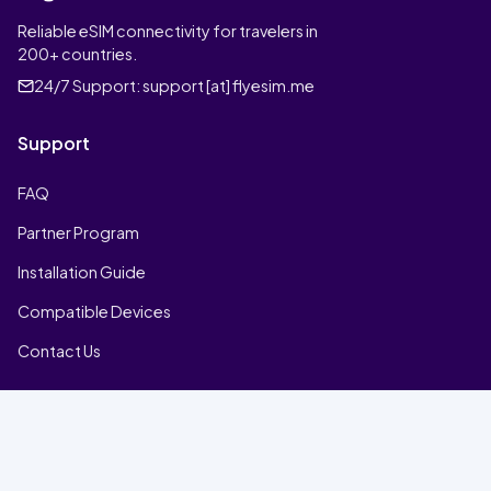
Reliable eSIM connectivity for travelers in
200+ countries.
24/7 Support:
support [at] flyesim.me
Support
FAQ
Partner Program
Installation Guide
Compatible Devices
Contact Us
Company
Home