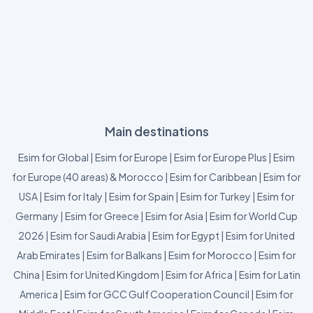
Main destinations
Esim for Global
|
Esim for Europe
|
Esim for Europe Plus
|
Esim
for Europe (40 areas) & Morocco
|
Esim for Caribbean
|
Esim for
USA
|
Esim for Italy
|
Esim for Spain
|
Esim for Turkey
|
Esim for
Germany
|
Esim for Greece
|
Esim for Asia
|
Esim for World Cup
2026
|
Esim for Saudi Arabia
|
Esim for Egypt
|
Esim for United
Arab Emirates
|
Esim for Balkans
|
Esim for Morocco
|
Esim for
China
|
Esim for United Kingdom
|
Esim for Africa
|
Esim for Latin
America
|
Esim for GCC Gulf Cooperation Council
|
Esim for