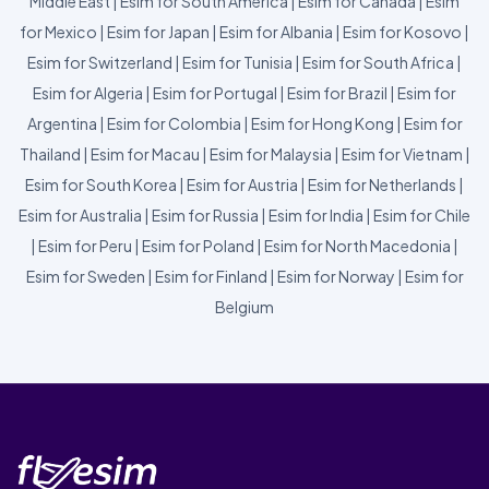
Middle East
|
Esim for South America
|
Esim for Canada
|
Esim
for Mexico
|
Esim for Japan
|
Esim for Albania
|
Esim for Kosovo
|
Esim for Switzerland
|
Esim for Tunisia
|
Esim for South Africa
|
Esim for Algeria
|
Esim for Portugal
|
Esim for Brazil
|
Esim for
Argentina
|
Esim for Colombia
|
Esim for Hong Kong
|
Esim for
Thailand
|
Esim for Macau
|
Esim for Malaysia
|
Esim for Vietnam
|
Esim for South Korea
|
Esim for Austria
|
Esim for Netherlands
|
Esim for Australia
|
Esim for Russia
|
Esim for India
|
Esim for Chile
|
Esim for Peru
|
Esim for Poland
|
Esim for North Macedonia
|
Esim for Sweden
|
Esim for Finland
|
Esim for Norway
|
Esim for
Belgium