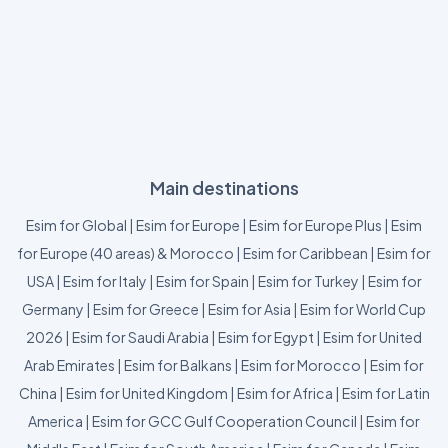
Main destinations
Esim for Global
|
Esim for Europe
|
Esim for Europe Plus
|
Esim
for Europe (40 areas) & Morocco
|
Esim for Caribbean
|
Esim for
USA
|
Esim for Italy
|
Esim for Spain
|
Esim for Turkey
|
Esim for
Germany
|
Esim for Greece
|
Esim for Asia
|
Esim for World Cup
2026
|
Esim for Saudi Arabia
|
Esim for Egypt
|
Esim for United
Arab Emirates
|
Esim for Balkans
|
Esim for Morocco
|
Esim for
China
|
Esim for United Kingdom
|
Esim for Africa
|
Esim for Latin
America
|
Esim for GCC Gulf Cooperation Council
|
Esim for