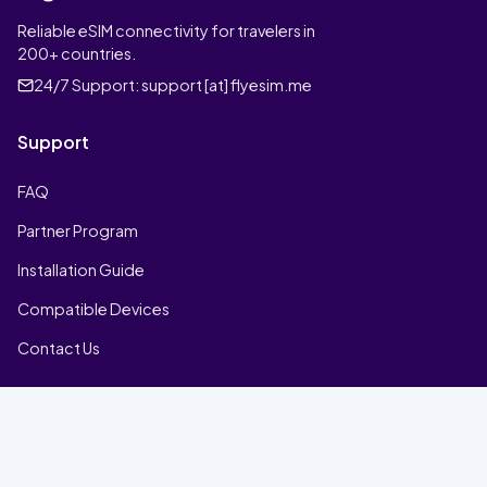
Reliable eSIM connectivity for travelers in
200+ countries.
24/7 Support:
support [at] flyesim.me
Support
FAQ
Partner Program
Installation Guide
Compatible Devices
Contact Us
Company
Home