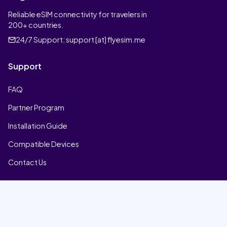
Reliable eSIM connectivity for travelers in
200+ countries.
24/7 Support:
support [at] flyesim.me
Support
FAQ
Partner Program
Installation Guide
Compatible Devices
Contact Us
Company
Home