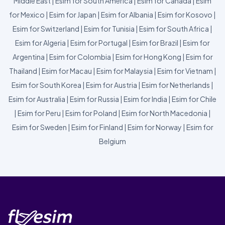
Middle East
|
Esim for South America
|
Esim for Canada
|
Esim
for Mexico
|
Esim for Japan
|
Esim for Albania
|
Esim for Kosovo
|
Esim for Switzerland
|
Esim for Tunisia
|
Esim for South Africa
|
Esim for Algeria
|
Esim for Portugal
|
Esim for Brazil
|
Esim for
Argentina
|
Esim for Colombia
|
Esim for Hong Kong
|
Esim for
Thailand
|
Esim for Macau
|
Esim for Malaysia
|
Esim for Vietnam
|
Esim for South Korea
|
Esim for Austria
|
Esim for Netherlands
|
Esim for Australia
|
Esim for Russia
|
Esim for India
|
Esim for Chile
|
Esim for Peru
|
Esim for Poland
|
Esim for North Macedonia
|
Esim for Sweden
|
Esim for Finland
|
Esim for Norway
|
Esim for
Belgium