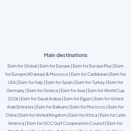
Main destinations
Esim for Global
|
Esim for Europe
|
Esim for Europe Plus
|
Esim
for Europe (40 areas) & Morocco
|
Esim for Caribbean
|
Esim for
USA
|
Esim for Italy
|
Esim for Spain
|
Esim for Turkey
|
Esim for
Germany
|
Esim for Greece
|
Esim for Asia
|
Esim for World Cup
2026
|
Esim for Saudi Arabia
|
Esim for Egypt
|
Esim for United
Arab Emirates
|
Esim for Balkans
|
Esim for Morocco
|
Esim for
China
|
Esim for United Kingdom
|
Esim for Africa
|
Esim for Latin
America
|
Esim for GCC Gulf Cooperation Council
|
Esim for