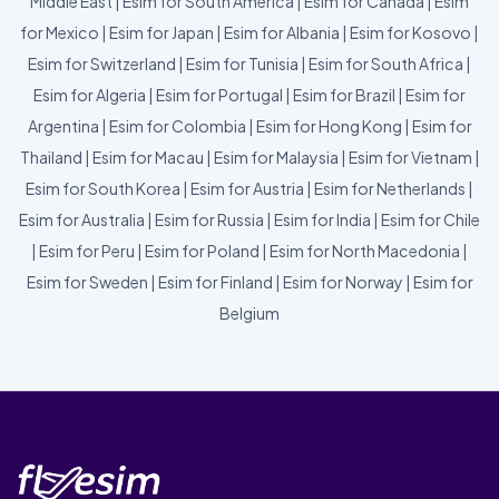
Middle East
|
Esim for South America
|
Esim for Canada
|
Esim
for Mexico
|
Esim for Japan
|
Esim for Albania
|
Esim for Kosovo
|
Esim for Switzerland
|
Esim for Tunisia
|
Esim for South Africa
|
Esim for Algeria
|
Esim for Portugal
|
Esim for Brazil
|
Esim for
Argentina
|
Esim for Colombia
|
Esim for Hong Kong
|
Esim for
Thailand
|
Esim for Macau
|
Esim for Malaysia
|
Esim for Vietnam
|
Esim for South Korea
|
Esim for Austria
|
Esim for Netherlands
|
Esim for Australia
|
Esim for Russia
|
Esim for India
|
Esim for Chile
|
Esim for Peru
|
Esim for Poland
|
Esim for North Macedonia
|
Esim for Sweden
|
Esim for Finland
|
Esim for Norway
|
Esim for
Belgium