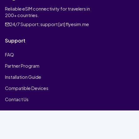
Reliable eSIM connectivity for travelers in
200+ countries.
24/7 Support:
support [at] flyesim.me
Support
FAQ
Partner Program
Installation Guide
Compatible Devices
Contact Us
Company
Home