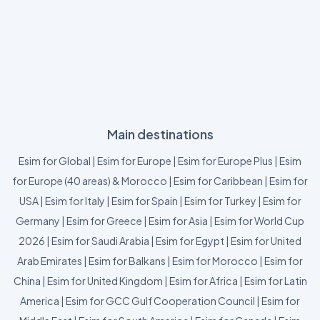
Main destinations
Esim for Global
|
Esim for Europe
|
Esim for Europe Plus
|
Esim
for Europe (40 areas) & Morocco
|
Esim for Caribbean
|
Esim for
USA
|
Esim for Italy
|
Esim for Spain
|
Esim for Turkey
|
Esim for
Germany
|
Esim for Greece
|
Esim for Asia
|
Esim for World Cup
2026
|
Esim for Saudi Arabia
|
Esim for Egypt
|
Esim for United
Arab Emirates
|
Esim for Balkans
|
Esim for Morocco
|
Esim for
China
|
Esim for United Kingdom
|
Esim for Africa
|
Esim for Latin
America
|
Esim for GCC Gulf Cooperation Council
|
Esim for